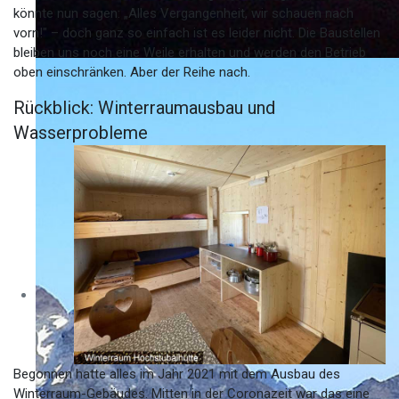
könnte nun sagen: „Alles Vergangenheit, wir schauen nach
vorn!" – doch ganz so einfach ist es leider nicht. Die Baustellen
bleiben uns noch eine Weile erhalten und werden den Betrieb
oben einschränken. Aber der Reihe nach.
Rückblick: Winterraumausbau und
Wasserprobleme
Begonnen hatte alles im Jahr 2021 mit dem Ausbau des
Winterraum-Gebäudes. Mitten in der Coronazeit war das eine