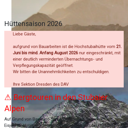
Hüttensaison 2026
Liebe Gäste,
aufgrund von Bauarbeiten ist die Hochstubaihütte vom
21.
Juni bis mind. Anfang August 2026
nur eingeschränkt, mit
einer deutlich verminderten Übernachtungs- und
Verpflegungskapazität geöffnet.
Wir bitten die Unannehmlichkeiten zu entschuldigen.
Ihre Sektion Dresden des DAV
⚠ Bergtouren in den Stubaier
Alpen
Auf Grund von Bau- und Sprengarbeiten im Bereich
Eisjoch/Bildstöckljoch sind die Übergänge von der Dresdner