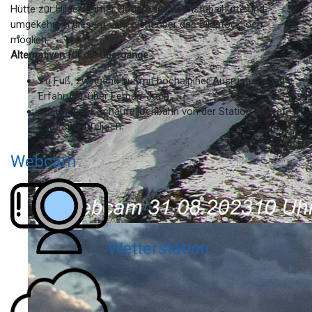
Hütte zur Hildesheimer Hütte oder Hochstubaihütte und
umgekehrt in diesem Jahr nicht über das Bildstöckljoch
möglich.
Alternativen für die Übergänge :
Zu Fuß, zwingend nur mit hochalpiner Ausrüstung und
Erfahrung, über Fernau-Joch.
oder mit der Schaufeljochbahn von der Station Eisgrat
zum Schaufeljoch.
Webcam
Wetterstation