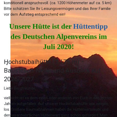
konditionell anspruchsvoll. (ca. 1200 Höhenmeter auf ca. 5 km)
Bitte schätzen Sie Ihr Leisungsvermögen und das Ihrer Familie
vor dem Aufstieg entsprechend ein!
Unsere Hütte ist der
Hüttentipp
des Deutschen Alpenvereins im
Juli 2020!
Hochstubaihütte (3.175 m) –
Baustellen-News und Ausblick auf
2026/2027
Liebe Bergfreunde,
vielleicht ist es dem einen oder anderen von Euch in den letzten
Jahren aufgefallen: Auf unserer Hochstubaihütte war einiges
los. Größere Baumaßnahmen haben die Hüttenwirtsleute und
den verantwortlichen Hüttenwart ganz schön gefordert. Man