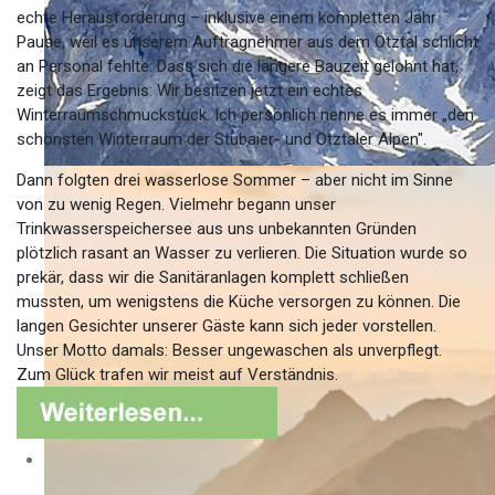
echte Herausforderung – inklusive einem kompletten Jahr
Pause, weil es unserem Auftragnehmer aus dem Ötztal schlicht
an Personal fehlte. Dass sich die längere Bauzeit gelohnt hat,
zeigt das Ergebnis: Wir besitzen jetzt ein echtes
Winterraumschmuckstück. Ich persönlich nenne es immer „den
schönsten Winterraum der Stubaier- und Ötztaler Alpen".
Dann folgten drei wasserlose Sommer – aber nicht im Sinne
von zu wenig Regen. Vielmehr begann unser
Trinkwasserspeichersee aus uns unbekannten Gründen
plötzlich rasant an Wasser zu verlieren. Die Situation wurde so
prekär, dass wir die Sanitäranlagen komplett schließen
mussten, um wenigstens die Küche versorgen zu können. Die
langen Gesichter unserer Gäste kann sich jeder vorstellen.
Unser Motto damals: Besser ungewaschen als unverpflegt.
Zum Glück trafen wir meist auf Verständnis.